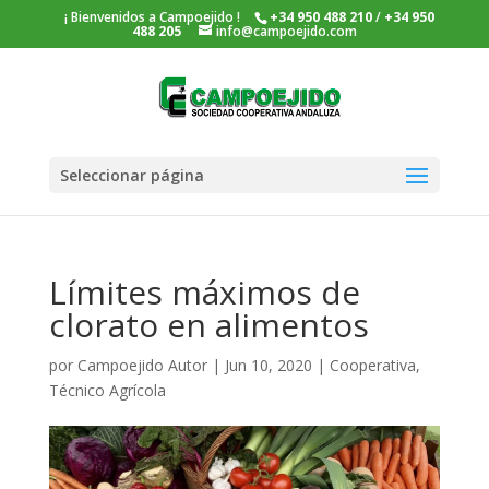
¡ Bienvenidos a Campoejido !
+34 950 488 210
/
+34 950
488 205
info@campoejido.com
Seleccionar página
Límites máximos de
clorato en alimentos
por
Campoejido Autor
|
Jun 10, 2020
|
Cooperativa
,
Técnico Agrícola